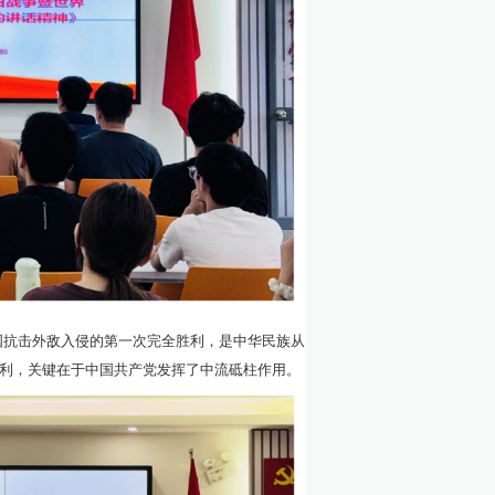
国抗击外敌入侵的第一次完全胜利，是中华民族从
利，关键在于中国共产党发挥了中流砥柱作用。