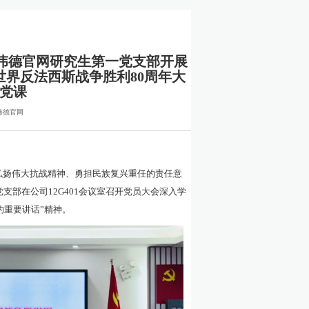
tor伟德官网研究生第一党支部开展
界反法西斯战争胜利80周年大
题党课
r伟德官网
弘扬伟大抗战精神、勇担民族复兴重任的责任意
党支部在公司12G401会议室召开党员大会深入学
的重要讲话”精神。