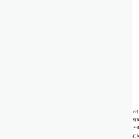
近
有
关
在