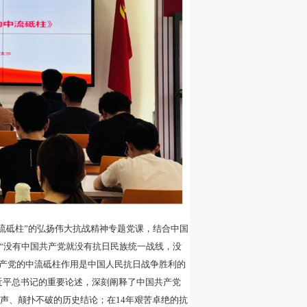
流砥柱”的弘扬伟大抗战精神专题党课，结合中国
“没有中国共产党就没有抗日民族统一战线，没
共产党的中流砥柱作用是中国人民抗日战争胜利的
近平总书记的重要论述，深刻阐释了中国共产党
声、颠扑不破的历史结论；在14年艰苦卓绝的抗