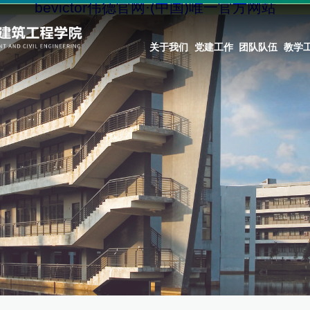
bevictor伟德官网·(中国)唯一官方网站
关于我们
党建工作
团队队伍
教学