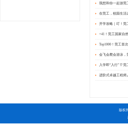
我想和你一起游莞
在莞工，校园生活这
开学攻略｜叮！莞
+41！莞工国家自
Top1000！莞
会飞会爬会游泳，
入学即“入行” ⁉️ 莞
进阶式卓越工程师
版权