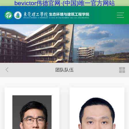
bevictor伟德官网·(中国)唯一官方网站
团队队伍