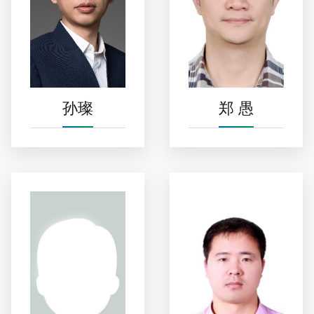
孙璨
郑 愚