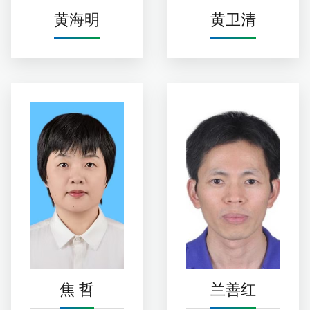
黄海明
黄卫清
焦 哲
兰善红