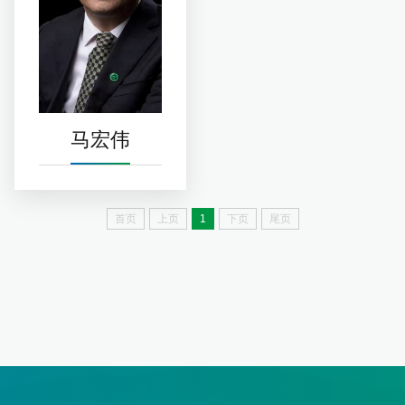
马宏伟
首页
上页
1
下页
尾页