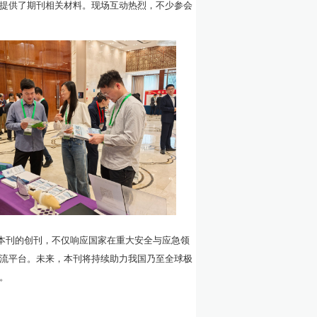
提供了期刊相关材料。现场互动热烈，不少参会
本刊的创刊，不仅响应国家在重大安全与应急领
流平台。未来，本刊将持续
助力我国乃至全球极
。