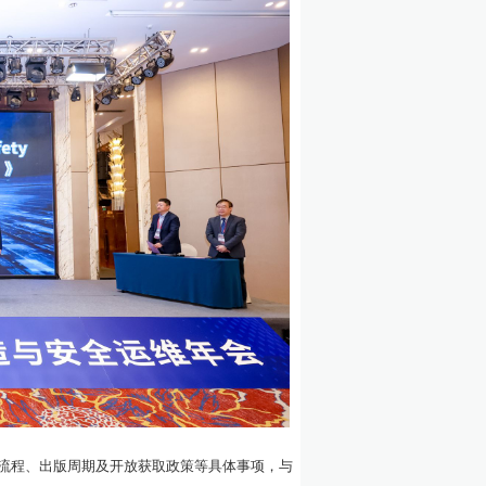
流程、出版周期及开放获取政策等具体事项，与