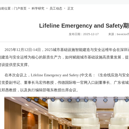
当前位置：
门户首页
科学研究
员工动态
正文
Lifeline Emergency and Saf
发布日期：2025-12-17
来源：bevicto
2025
年
12
月
12
日
-14
日
，
2025
城市基础设施智能建造与安全运维年会
在深圳
能建造与安全运维为核心的新质生产力，如何赋能城市基础设施高质量发展，提
建设提供坚实支撑。
在本次会议上，
Lifeline
Emergency and Safety (
中文名：《生命线应急与安
司党委副书记、董事长马宏伟教授，伟德国际唯一官网入口副董事长、广东省城
任郑愚教授，以及执行编辑邵颂东教授出席会议。