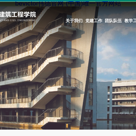
bevictor伟德官网·(中国)唯一官方网站
关于我们
党建工作
团队队伍
教学