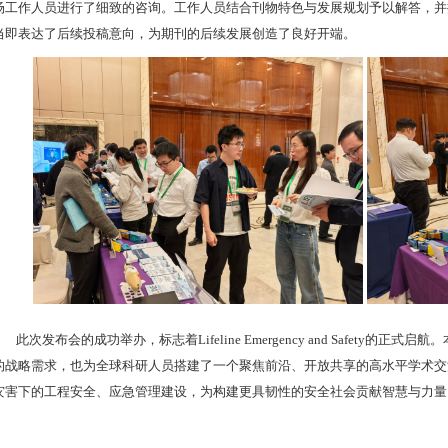
场工作人员进行了细致的咨询。工作人员结合刊物特色与发展规划予以解答，并
当即表达了后续投稿意向，为期刊的后续发展创造了良好开端。
此次发布会的成功举办，标志着
Lifeline Emergency and Safety
的正式启航。
的战略需求，也为全球科研人员搭建了一个聚焦前沿、开放共享的高水平学术交
灾害下的工程安全、应急管理建设，为构建更具韧性的安全社会贡献智慧与力量