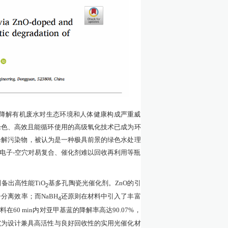
降解有机废水对生态环境和人体健康构成严重威
绿色、高效且能循环使用的高级氧化技术已成为环
降解污染物，被认为是一种极具前景的绿色水处理
电子-空穴对易复合、催化剂难以回收再利用等瓶
制备出高性能
TiO
基多孔陶瓷光催化剂。
ZnO
的引
2
子分离效率；而
NaBH
还原则在材料中引入了丰富
4
材料在
60 min
内对亚甲基蓝的降解率高达
90.07%
，
究为设计兼具高活性与良好回收性的实用光催化材