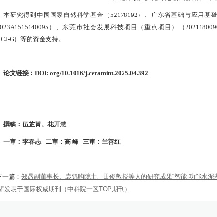
本研究得到中国国家自然科学基金（
52178192
）、广东省基础与应用基
2023A1515140095
）、东莞市社会发展科技项目（重点项目）（
202118009
KCJ-G
）等的资金支持。
论文链接：
DOI: org/10.1016/j.ceramint.2025.04.392
撰稿：伍芷菁、花开慧
一审：李春志 二审：高 峰 三审：兰善红
郑愚副董事长、袁锦昀院士、田俊教授等人的研究成果“智能-功能水
下一篇：
型”发表于国际权威期刊（中科院一区TOP期刊）