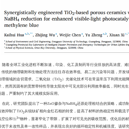
随着全球工业化进程不断加速，印染、化工及制药等行业排放的高浓度、难
。传统的物理吸附和生物处理方法往往存在效率低、易二次污染等问题，开发
治理领域的迫切需求。二氧化钛（
TiO
）光催化技术可在常温常压下利用光能
2
术，然而其固有的宽禁带特性导致太阳光中可见光部分利用效率极低，同时光生
问题，严重制约了其大规模实际应用。
在此，研究团队提出了一种
ZnO
掺杂与
NaBH
还原处理相结合的策略，成功
4
有效抑制了
TiO
从锐钛矿相向金红石相的转变，提高了材料的热稳定性和载流
2
3+
氧空位和
Ti
物种，显著窄化了带隙，扩展了对可见光的吸收范围。优化后的
著优于未改性及单一改性样品，并表现出良好的循环稳定性和机械强度。该研