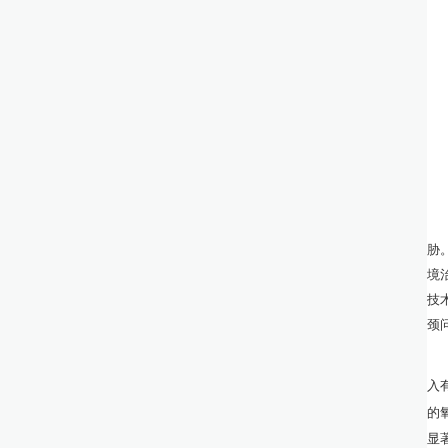
胁
境
技
颈
入
的
显