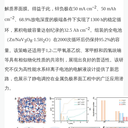
−
2
解质界面膜。得益于此，锌负极在50 mA cm
、50 mAh
−
2
cm
、68.9%放电深度的极端条件下实现了1300 h的稳定循
−
2
环，累积电镀容量达创纪录的32.5 Ah cm
。组装的全电池
（Zn/NaV
O
·1.5H
O）在2000次循环后仍保持95.2%的容
3
8
2
量。该策略还适用于1,2-二甲氧基乙烷、苯甲醇和四氢呋喃
等具有相似物化性质的共溶剂，展现出良好的普适性。该研
究不仅为高性能水系锌离子电池的电解液设计提供了新思
路，也展示了静电调控在金属负极界面工程中的广泛应用潜
力。