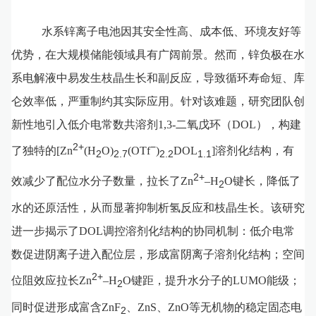
水系锌离子电池因其安全性高、成本低、环境友好等
优势，在大规模储能领域具有广阔前景。然而，锌负极在水
系电解液中易发生枝晶生长和副反应，导致循环寿命短、库
仑效率低，严重制约其实际应用。针对该难题，研究团队创
新性地引入低介电常数共溶剂1,3-二氧戊环（DOL），构建
2+
−
了独特的[Zn
(H
O)
(OTf
)
DOL
]溶剂化结构，有
2
2.7
2.2
1.1
2+
效减少了配位水分子数量，拉长了Zn
–H
O键长，降低了
2
水的还原活性，从而显著抑制析氢反应和枝晶生长。该研究
进一步揭示了DOL调控溶剂化结构的协同机制：低介电常
数促进阴离子进入配位层，形成富阴离子溶剂化结构；空间
2+
位阻效应拉长Zn
–H
O键距，提升水分子的LUMO能级；
2
同时促进形成富含ZnF
、ZnS、ZnO等无机物的稳定固态电
2