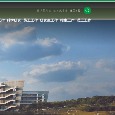
集团首页
工作
科学研究
员工工作
研究生工作
招生工作
员工工作