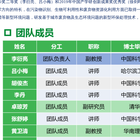
步奖二等奖（李衍亮、吕小梅）和
2
019
年中国产学研创新成果奖优秀奖（徐剑
术方向的特长，在
污染物识别、生物可利用性和废弃物资源化利用
方面已取得
菌等新型环境问题
，研发基于城市废弃物及生态环境问题的新型环保处理技术
，