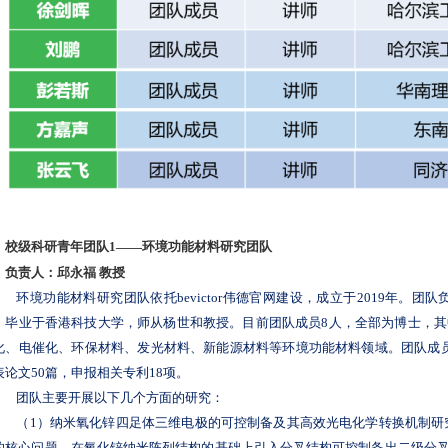
校级科研青年团队
1——环境功能材料研究团队
负责人：邱永福
教授
环境功能材料研究团队
依托
​bevictor伟德官网建设
，成立于
2019
年。团队负
，毕业于香港科技大学，师从杨世和教授。目前团队成员
8
人，全部为博士，其
化、电催化、环保材料、发光材料、新能源材料等环境功能材料领域。团队成
表论文
50
篇，申报相关专利
18
项。
团队主要
开展以下
几个方面
的研究：
（
1
）纳米氧化锌四足体三维电极的可控制备及其高效光电化学转换机制研