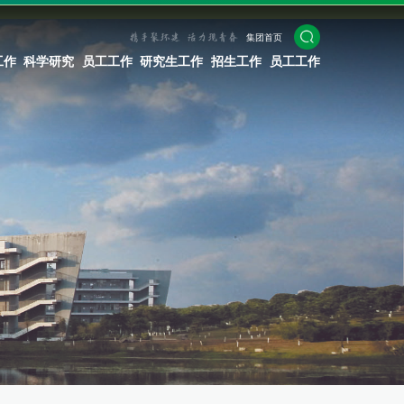
集团首页
工作
科学研究
员工工作
研究生工作
招生工作
员工工作