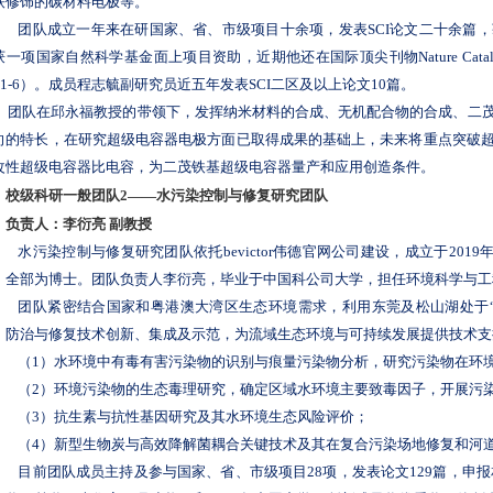
铁修饰的碳材料电极等。
团队成立一年来在研国家、省、市级项目十余
项，
发表
SCI
论文二十余篇，
获一项国家自然科学基金面上项目资助，近期他还在国际顶尖刊物
Nature Catal
1-6
）
。
成员程志毓副研究员近五年发表
SCI
二区及以上论文
10
篇。
团队
在邱永福教授的带领下，
发挥纳米材料的合成、无机配合物的合成、二
向的特长，在研究超级电容器电极方面已取得成果
的基础上
，未来将重点突破
改性超级电容器比电容，为二茂铁基超级电容器
量产和
应用创造条件。
校级科研一般团队
2——水污染控制与修复研究团队
负责人：李衍亮
副教授
水污染控制与修复研究团队
依托
bevictor伟德官网
公司
建设
，成立于
2019
，全部为博士。团队负责人李衍亮，毕业于中国科公司大学，担任环境科学与工
团队紧密结合国家和粤港澳大湾区生态环境需求，利用东莞及松山湖处于
、防治与修复技术创新、集成及示范，为流域生态环境与可持续发展提供技术支
（
1
）
水环境中有毒有害
污染物的识别
与
痕量污染物
分析，研究
污染物
在环
（
2
）
环境污染物的生态毒理研究，确定区域水环境主要致毒因子，开展污
（
3
）
抗生素与抗性基因研究及其水环境生态风险评价；
（
4
）新型生物炭与高效降解菌耦合关键技术及其在复合污染场地修复和河
目前
团队
成员
主持及参与
国家、省、市级项目
28
项，发表论文
129
篇
，
申报