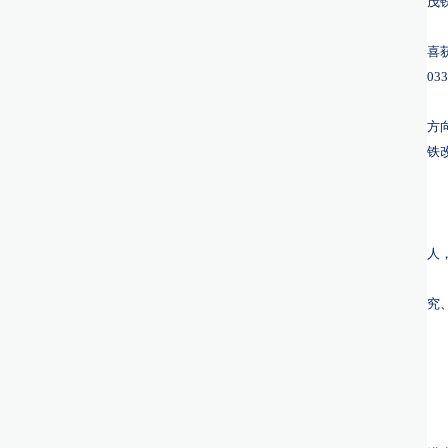
茂
喜
033
方
铁
人
究