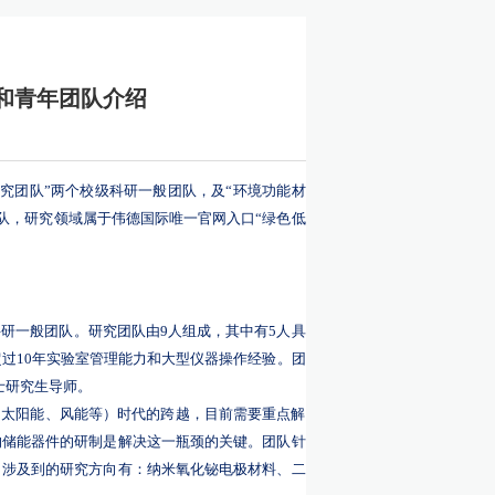
团队和青年团队介绍
研究团队”两个校级科研一般团队，及“环境功能材
队，研究领域属于伟德国际唯一官网入口“绿色低
科研一般团队。研究团队由
9
人组成，其中有
5
人具
超过
10
年实验室管理能力和大型仪器操作经验
。
团
硕士研究生导师。
（太阳能、风能等）时代的跨越，目前需要重点解
的储能器件的研制是解决这一瓶颈的关键。
团队针
，涉及到的研究方向有：纳米氧化铋电极材料、二