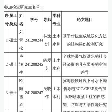
参加检查研究生名单：
序
员工
姓
学科
学号
导师
论文题目
号
类别
名
专业
刘
林逸
土木
基于对抗生成域泛化方法
1
硕士
青
241208244
洲
水利
的结构损伤检测研究
松
卢
全球热带气旋洪水的社会
陈爱
土木
2
硕士
鸿
241208245
经济影响具有显著的空间
芳
水利
生
差异
欧
滨海侵蚀环境下可水下浇
阳
吴晓
土木
筑导电ECC/CFRP复合加
3
硕士
241208247
雪
伟
水利
固钢筋混凝土柱的自感
欣
知、防腐与力学性能研究