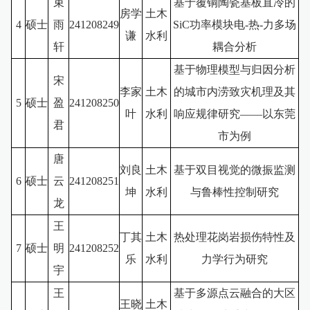
束
基于覆铜陶瓷基板直冷的
房学
土木
4
硕士
雨
241208249
SiC功率模块电-热-力多场
谦
水利
轩
耦合分析
基于物理模型与归因分析
宋
李家
土木
的城市内涝致灾机理及其
5
硕士
盈
241208250
叶
水利
响应规律研究——以东莞
君
市为例
唐
刘良
土木
基于双目视觉的微振监测
6
硕士
云
241208251
坤
水利
与鲁棒性控制研究
龙
王
丁其
土木
热处理花岗岩损伤特性及
7
硕士
明
24120825
2
乐
水利
力学行为研究
宇
王
基于多源点云融合的大区
王晓
土木