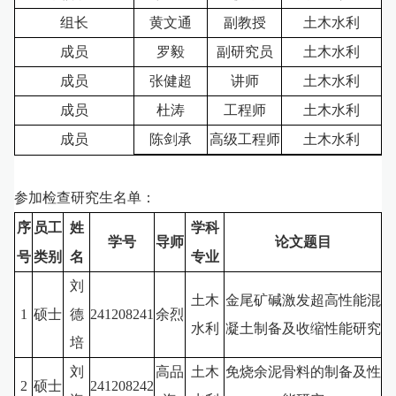
组长
黄文通
副教授
土木水利
成员
罗毅
副研究员
土木水利
成员
张健超
讲师
土木水利
成员
杜涛
工程师
土木水利
成员
陈剑承
高级工程师
土木水利
参加检查研究生名单：
序
员工
姓
学科
学号
导师
论文题目
号
类别
名
专业
刘
土木
金尾矿碱激发超高性能混
1
硕士
德
241208241
余烈
水利
凝土制备及收缩性能研究
培
刘
高品
土木
免烧余泥骨料的制备及性
2
硕士
241208242