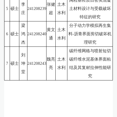
陶粒基轻质自密实混凝
李
张健
土木
5
硕士
241208239
土材料设计与受载破坏
庄
超
水利
特征的研究
梁
分子动力学模拟再生集
黄文
土木
6
硕士
鸿
241208240
料-沥青界面剪切破坏机
通
水利
杰
理研究
碳纤维网格与喷射短切
刘
魏亮
土木
碳纤维水泥基体界面粘
7
硕士
坤
241208243
亮
水利
结及其复材拉伸性能研
堂
究