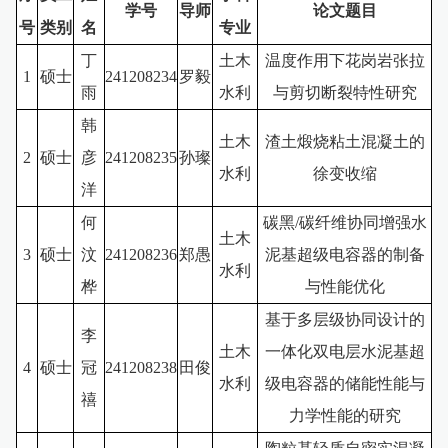
学号
导师
论文题目
号
类别
名
专业
丁
土木
温度作用下花岗岩张拉
1
硕士
241208234
罗毅
雨
水利
与剪切断裂特性研究
韩
土木
渣土煅烧粘土混凝土的
2
硕士
彦
241208235
孙璨
水利
徐变收缩
洋
何
碳黑/碳纤维协同增强水
土木
3
硕士
汶
241208236
郑愚
泥基超级电容器的制备
水利
桦
与性能优化
基于多层级协同设计的
李
土木
一体化双电层水泥基超
4
硕士
冠
241208238
田俊
水利
级电容器的储能性能与
禧
力学性能的研究