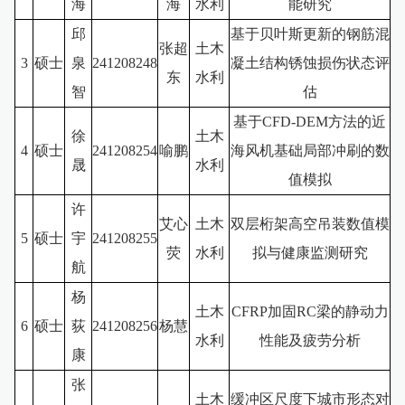
海
海
水利
能研究
邱
基于贝叶斯更新的钢筋混
张超
土木
3
硕士
泉
24120824
8
凝土结构锈蚀损伤状态评
东
水利
智
估
基于CFD-DEM方法的近
徐
土木
4
硕士
241208254
喻鹏
海风机基础局部冲刷的数
晟
水利
值模拟
许
艾心
土木
双层桁架高空吊装数值模
5
硕士
宇
241208255
荧
水利
拟与健康监测研究
航
杨
土木
CFRP加固RC梁的静动力
6
硕士
荻
241208256
杨慧
水利
性能及疲劳分析
康
张
土木
缓冲区尺度下城市形态对