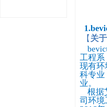
1.be
【
关于
be
工程系
现有环
科专业
业。
根据
司环境