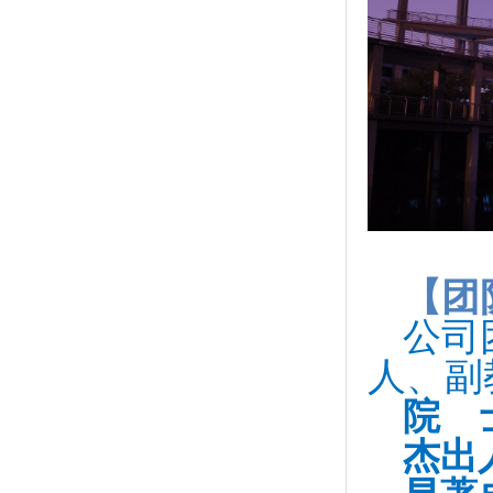
【
团
公司
人、副
院
杰出