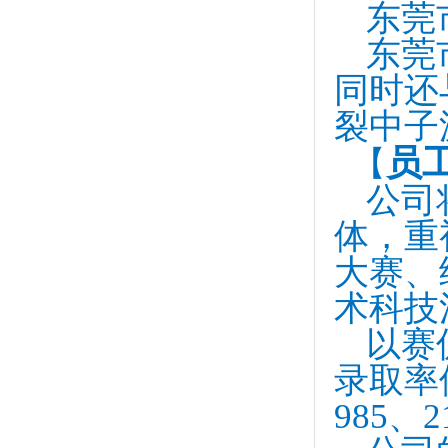
东莞
东莞
同时还
裂中子
员
【
公司
体，重
大赛、
术科技
以赛
录取率
985、