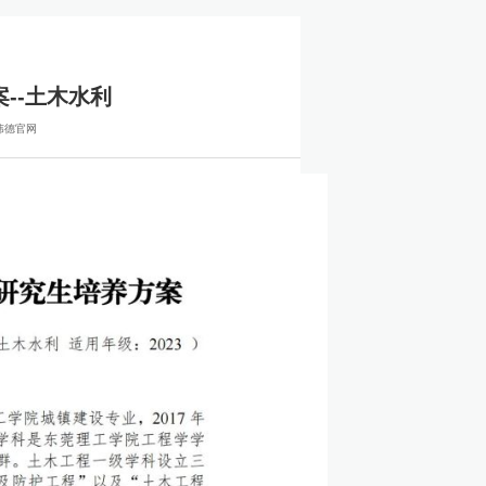
--土木水利
r伟德官网