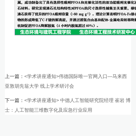
上一篇：
<学术讲座通知>伟德国际唯一官网入口—马来西
亚敦胡先翁大学 线上学术研讨会
下一篇：
<学术讲座通知> 中德人工智能研究院经理 崔岩 博
士：人工智能三维数字化及应急行业应用