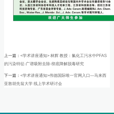
上一篇：
<学术讲座通知> 林辉 教授：氟化工污水中PFAS
的污染特征-广谱吸附去除-彻底降解脱毒研究
下一篇：
<学术讲座通知>伟德国际唯一官网入口—马来西
亚敦胡先翁大学 线上学术研讨会