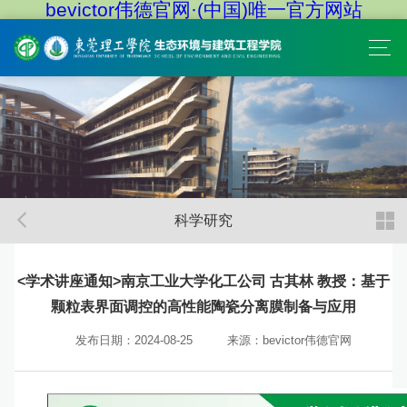
bevictor伟德官网·(中国)唯一官方网站
科学研究
<学术讲座通知>南京工业大学化工公司 古其林 教授：基于
颗粒表界面调控的高性能陶瓷分离膜制备与应用
发布日期：2024-08-25
来源：bevictor伟德官网