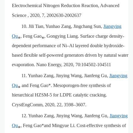
Electrochemical Nitrogen Reduction Reaction, Advanced
Science
, 2020, 7, 2002630-2002637
10.
Jili Tian, Yunhao Zang, Jingchang Sun,
Jiangying
Qu
⁎, Feng Gao⁎, Gongying Liang. Surface charge density-
dependent performance of Ni–Al layered double hydroxide-
based flexible self-powered generators driven by natural water
evaporation. Nano Energy, 2020, 70:104502-104511
11.
Yunhao Zang, Jinying Wang, Jianfeng Gu,
Jiangying
Qu
⁎ and Feng Gao*. Mesoporogen-free synthesis of
hierarchical HZSM-5 for LDPE catalytic cracking.
CrystEngComm, 2020, 22, 3598–3607
.
12.
Yunhao Zang, Jinying Wang, Jianfeng Gu,
Jiangying
Qu
⁎, Feng Gao*and Mingyue Li. Cost-effective synthesis of