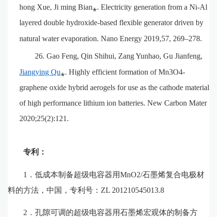
hong Xue, Ji ming Bian⁎. Electricity generation from a Ni-Al
layered double hydroxide-based flexible generator driven by
natural water evaporation. Nano Energy 2019,57, 269–278
.
26.
Gao Feng, Qin Shihui, Zang Yunhao, Gu Jianfeng,
Jiangying Qu
⁎. Highly efficient formation of Mn3O4-
graphene oxide hybrid aerogels for use as the cathode material
of high performance lithium ion batteries. New Carbon Mater
2020;25(2):121.
专利
：
．
1
低成本制备超级电容器用
MnO2/
石墨烯复合电极材
料的方法，中国，专利号：
ZL 201210545013.8
．
2
孔隙可调的超级电容器用石墨烯宏观体的制备方