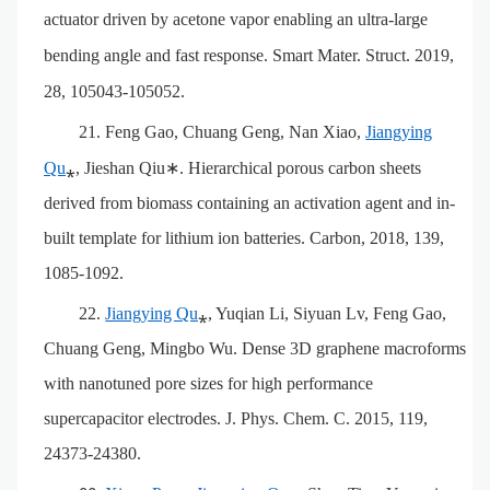
actuator driven by acetone vapor enabling an ultra-large
bending angle and fast response
.
Smart Mater. Struct. 2019
,
28
,
105043-105052
.
21.
Feng Gao, Chuang Geng, Nan Xiao,
Jiangying
Qu
⁎, Jieshan Qiu
∗
. Hierarchical porous carbon sheets
derived from biomass containing an activation agent and in-
built template for lithium ion batteries. Carbon, 2018, 139,
1085-1092.
22.
Jiangying Qu
⁎, Yuqian Li, Siyuan Lv, Feng Gao,
Chuang Geng, Mingbo Wu.
Dense 3D graphene macroforms
with nanotuned pore sizes for high performance
supercapacitor electrodes. J. Phys. Chem. C. 2015, 119,
24373-24380.