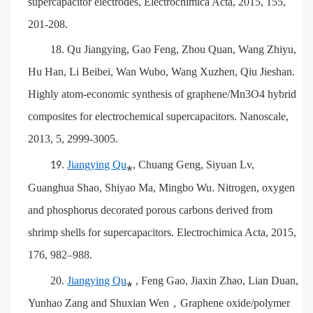
supercapacitor electrodes, Electrochimica Acta, 2015, 155,
201-208.
18.
Qu Jiangying, Gao Feng, Zhou Quan, Wang Zhiyu,
Hu Han, Li Beibei, Wan Wubo, Wang Xuzhen, Qiu Jieshan.
Highly atom-economic synthesis of graphene/Mn3O4 hybrid
composites for electrochemical supercapacitors. Nanoscale,
2013, 5, 2999-3005.
Jiangying Qu
⁎, Chuang Geng, S
iyuan
L
v,
19.
Guanghua Shao, Shiyao Ma, Mingbo Wu. Nitrogen, oxygen
and phosphorus decorated porous carbons derived from
shrimp shells for supercapacitors. Electrochimica Acta, 2015,
176, 982–988.
20.
Jiangying Qu
⁎ , Feng Gao, Jiaxin Zhao, Lian Duan,
Yunhao Zang and Shuxian Wen
，
Graphene oxide/polymer