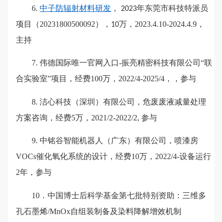
6.
中子防辐射材料研发
，
年东莞市科技特派员
2023
项目（
20231800500092
）
，
万，
2
023.4.10-2024.4.9
，
1
0
主持
7
.
伟德国际唯一官网入口
-
振亮精密科技有限公司“联
合实验室”项目，经费
1
00
万，
2
022
/
4
-
2025/4
，，参与
8.
洁心科技（深圳）有限公司，危废废液减量处理
方案咨询，经费
5
万，
2
021/2-2022/2,
参与
9
.
中铭谷智能机器人（广东）有限公司，喷漆房
V
OC
s
催化氧化系统的设计，经费
1
0
万，
2
022/4-
设备运行
2
年，参与
10
．中国博士后科学基金第七批特别资助：三维多
孔石墨烯
/MnOx
自组装制备及染料降解增效机制