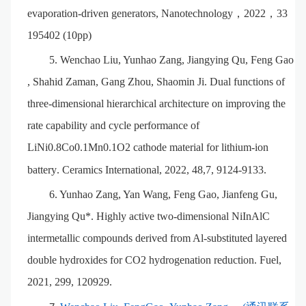
evaporation-driven generators
,
Nanotechnology
，
2022
，
33
195402 (10pp)
5.
Wenchao Liu, Yunhao Zang, Jiangying Qu, Feng Gao
, Shahid Zaman, Gang Zhou, Shaomin Ji. Dual functions of
three-dimensional hierarchical architecture on improving the
rate capability and cycle performance of
LiNi0.8Co0.1Mn0.1O2 cathode material for lithium-ion
battery
.
Ceramics International, 2022, 48,7, 9124-9133.
6.
Yunhao Zang, Yan Wang, Feng Gao, Jianfeng Gu,
Jiangying Qu*. Highly active two-dimensional NiInAlC
intermetallic compounds derived from Al-substituted layered
double hydroxides for CO2 hydrogenation reduction. Fuel,
2021, 299, 120929.