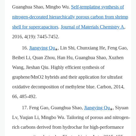
Guanghua Shao, Mingbo Wu.
Self-templating synthesis of
nitrogen-decorated hierarchically porous carbon from shrimp
shell for supercapacitors
.
Journal of Materials Chemistry A
,
2016, 4(19): 7445-7452.
16.
Jiangying Qu
⁎, Lin Shi, Chunxiang He, Feng Gao,
Beibei Li, Quan Zhou, Han Hu, Guanghua Shao, Xuzhen
Wang, Jieshan Qiu. Highly efficient synthesis of
graphene/MnO2 hybrids and their application for ultrafast
oxidative decomposition of methylene blue. Carbon, 2014,
66, 485-492.
17.
Feng Gao, Guanghua Shao,
Jiangying Qu
⁎, Siyuan
Lv, Yuqian Li, Mingbo Wu.
Tailoring of porous and nitrogen-
rich carbons derived from hydrochar for high-performance