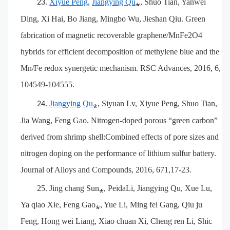
Xiyue Peng
,
Jiangying Qu
⁎, Shuo Tian, Yanwei
23.
Ding, Xi Hai, Bo Jiang, Mingbo Wu, Jieshan Qiu. Green
fabrication of magnetic recoverable graphene/MnFe2O4
hybrids for efficient decomposition of methylene blue and the
Mn/Fe redox synergetic mechanism. RSC Advances, 2016, 6,
104549-104555.
Jiangying Qu
⁎, Siyuan Lv, Xiyue Peng, Shuo Tian,
24.
Jia Wang, Feng Gao. Nitrogen-doped porous “green carbon”
derived from shrimp shell:Combined effects of pore sizes and
nitrogen doping on the performance of lithium sulfur battery.
Journal of Alloys and Compounds, 2016, 671,17-23.
25.
Jing chang Sun⁎, PeidaLi, Jiangying Qu, Xue Lu,
Ya qiao Xie, Feng Gao⁎, Yue Li, Ming fei Gang, Qiu ju
Feng, Hong wei Liang, Xiao chuan Xi, Cheng ren Li, Shic