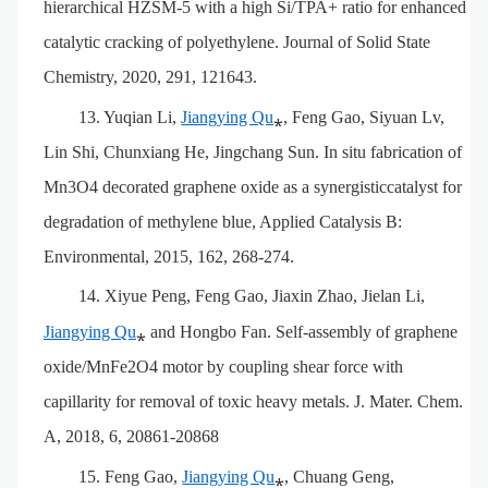
hierarchical HZSM-5 with a high Si/TPA+ ratio for enhanced
catalytic cracking of polyethylene. Journal of Solid State
Chemistry, 2020, 291, 121643.
13.
Yuqian Li,
Jiangying Qu
⁎, Feng Gao, Siyuan Lv,
Lin Shi, Chunxiang He, Jingchang Sun.
In situ fabrication of
Mn3O4 decorated graphene oxide as a synergisticcatalyst for
degradation of methylene blue, Applied Catalysis B:
Environmental, 2015, 162, 268-274.
14.
Xiyue Peng, Feng Gao, Jiaxin Zhao, Jielan Li,
Jiangying Qu
⁎ and Hongbo Fan. Self-assembly of graphene
oxide/MnFe2O4 motor by coupling shear force with
capillarity for removal of toxic heavy metals. J. Mater. Chem.
A, 2018, 6, 20861-20868
15.
Feng Gao,
Jiangying Qu
⁎, Chuang Geng,