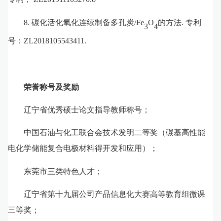
8
.
碳化活化氧化连续制备多孔炭
/Fe
O
的方法
.
专利
3
4
号：
ZL2018105543411.
荣誉称号及奖励
辽宁省优秀硕士论文指导教师称号；
中国石油与化工联合会技术发明二等奖（碳基高性能
电化学储能复合电极材料得开发和应用）；
东莞市
三
类特色人才；
辽宁省第十九届公司产品信息化大赛高等教育组微课
三等奖
；