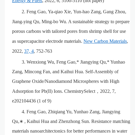
Energy & Fuels
, 2022, 6, 5100-5110 (hot paper)
2.
Feng Gao
,
Ya-qiao Xie
,
Yun-hao Zang
,
Gang Zhou
,
Jiang-ying Qu
,
Ming-bo Wu. A sustainable strategy to prepare
porous carbons with tailored pores from shrimp shell for use
as supercapacitor electrode materials.
New Carbon Materials
,
2022,
37, 4
, 752-763
3.
Wenxiong Wu, Feng Gao,* Jiangying Qu,* Yunhao
Zang, Mincong Fan, and Kaihui Hua. Self-Assembly of
Graphene Oxide/Nanodiamond Microspheres with High
Adsorption for Pb(II) Ions. ChemistrySelect
，
2022, 7,
e202104436 (1 of 9)
4.
Feng Gao, Zhiqiang Yu, Yunhao Zang, Jiangying
Qu,
∗
, Kaihui Hua and Zhenzhong Sun. Resistance matching
materials nanoarchitectonics for better performances in water