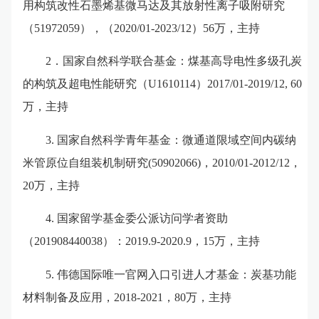
用构筑改性石墨烯基微马达及其放射性离子吸附研究
（
51972059
）
，
（
2020/01-2023/12
）
5
6
万，主持
2
．国家自然科学联合基金：煤基高导电性多级孔炭
的构筑及超电性能研究（
U1610114
）
2017/01-2019/12
,
60
万，主持
3.
国家自然科学青年基金：微通道限域空间内碳纳
米管原位自组装机制研究
(50902066)
，
2010/01-2012/12
，
2
0
万，主持
4.
国家留学基金委公派访问学者资助
（
2
01908440038
）：
2019.
9-2020.9
，
1
5
万，主持
5.
伟德国际唯一官网入口引进人才基金：炭基功能
材料制备及应用
，
2
018-2021
，
8
0
万，主持