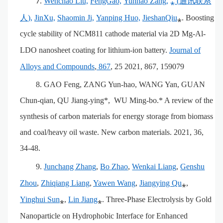
Wenchao Liu,
FengGao,
Yunhao Zang,
⁎ (
通讯联系
7.
人
)
,
JinXu,
Shaomin Ji,
Yanping Huo,
JieshanQiu
⁎. Boosting
cycle stability of NCM811 cathode material via 2D Mg-Al-
LDO nanosheet coating for lithium-ion battery.
Journal of
Alloys and Compounds
,
867
, 25 2021, 867, 159079
8.
GAO Feng, ZANG Yun-hao, WANG Yan, GUAN
Chun-qian, QU Jiang-ying*, WU Ming-bo.* A review of the
synthesis of carbon materials for energy storage from biomass
and coal/heavy oil waste. New carbon materials. 2021, 36,
34-48.
9.
Junchang Zhang
,
Bo Zhao
,
Wenkai Liang
,
Genshu
Zhou
,
Zhiqiang Liang
,
Yawen Wang
,
Jiangying Qu
⁎,
Yinghui Sun
⁎,
Lin Jiang
⁎.
Three
-
Phase Electrolysis by Gold
Nanoparticle on Hydrophobic Interface for Enhanced