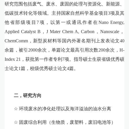
研究范围包括废气、废水、废固的处理与资源化、新能源
、
低碳技术转化
等领域。主持国家自然科学基金项目
3
项
及其
他省部级项目
7
项
，
以第一或通讯作者在
Nano Energy,
Applied Catalyst B
，
J Mater Chem A, Carbon
，
Nanoscale
，
ChemComm
，新型炭材料等国内外著名期刊上发表论文
40
余篇，
被引
2000
余
次，单篇论文最高引用次数
200
余
次，
H-
Index 21
，
获批
第一作者
专利
7
项。
指导硕士生获省级优秀硕
士论文
1
篇，校级优秀硕士论文
4
篇。
二，研究方向
☆
环境废水的净化
处理以及海洋溢油的油水分离
☆
固废综合利用
（生物质，废塑料，废旧电池等）