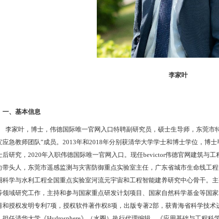
李家叶
一
、
基本信息
李家叶，博士，伟德国际唯一官网入口特聘副研究员，硕士生导师，东莞市
灾应急教师团队”成员。
2
013
年和
2018
年分别获清华大学学士和博士学位，博士
士后研究，
202
0
年入职伟德国际唯一官网入口。现任bevictor伟德官网建筑
向带头人，东莞市遥感监测与灾害防御重点实验室主任，广东省城市生命线工程
圈科学与水利工程全国重点实验室河流元宇宙和工程智能建养研究中心骨干。主
等领域研究工作，主持和参与国家重点研发计划项目、国家自然科学基金等国家
请和授权发明专利
7
项，授权软件著作权
8
项，出版专著
2
部，获青海省科学技术
。担任清华大学《
Hydrosphere
》（水圈）执行代理编辑，《应用基础与工程科