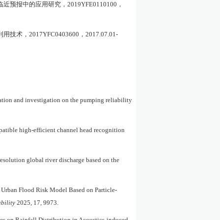
临近预报中的应用研究，
2019YFE0110100
，
利用技术，
2017YFC0403600
，
2017.07.01-
ion and investigation on the pumping reliability
atible high-efficient channel head recognition
esolution global river discharge based on the
l Urban Flood Risk Model Based on Particle-
bility
2025, 17, 9973.
s on Rainfall Distribution in Acoustics-induced