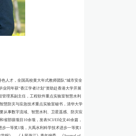
特色人才，全国高校黄大年式教师团队
“城市安全
毕业同年获“香江学者计划”资助赴香港大学开展
与工程管理系副主任，工程软件重点实验室智慧水利
智慧防灾与应急技术重点实验室秘书，清华大学
要从事数字流域、智慧水利、卫星遥感、防灾应
和省部级项目
1
0
余项，发表
S
CI
/EI
论文
4
0
余篇，
进步一等奖
1
项，大禹水利科学技术进步一等奖
1
学学报》、《人民珠江》青年编委，《
Journal of