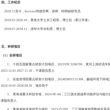
四
、
工作经历
2020.11
至今，bevictor伟德官网，
讲师、特聘副研究员
2019.01-2020.10
，
香港
大学
土木工程系
，
博士后（香江学者）
2018.07-2018.12
，
清华
大学
水利系
，博士后
五
、
科研项目
（1）
在研项目
1、
十四五国家重点研发计划项目，
2023YFC3206700
，黄河上游径流年
2
023.12
.01
-2027.11
.30
，子课题负责人
2、
应急管理部重点研发计划项目，
2024EMST131308
，
极端环境下跨域
2024.10.01-2026.09.30
，项目骨干
3、
青海省重大科技专项，
202
4
-SF-A6
，三江源水源涵养功能评估与能力
课题负责人
4、
青海省科技基础平台项目，
2
023-
ZJ
-
T
01
，三江源林草病害数据共享及