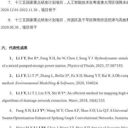
7、
十三五国家重点研发计划项目，人工智能技术在粤港澳大湾区强降水
2020.12.01-2022.11.30
，项目骨干
8、
十三五国家重点研发计划项目，河源区及干旱区降雨径流挖潜与高效
2020.06.30
，项目骨干
六
、代表性成果
1、
Li J
Y
, Bai R
*
, Fang X
H
,
Jin W, Chen J, Song Y J
. Hydrodynamic simulat
of a mixed pumped-storage power station.
Physics of Fluids
, 2025, 37:087193.
2、
Li J Y
, Li T J
*
, Zhang L, Bellie S
*
, Fu X D, Huang Y F, Bai R. A D8-comp
method.
Environmental Modelling & Software
, 2020, 104624.
3、
Li J Y
, Li T J, Liu S N, Shi H Y
*
. An efficient method for mapping high-r
algorithms of drainage network extraction.
Water
, 2018, 10(4):533.
4、
Fang X H;
Li J Y*
; Wang M Y; Chen A F; Shao S D; Liu Q F. A Universa
Swarm-Optimization-Enhanced Spiking Graph Convolutional Networks.
Sustaina
5、
Wang M Y,
Li J Y*
, Chen J, Wang J Z, Shao S D.
Impact of Acoustic Wave