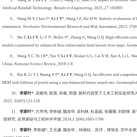
Artificial Rainfall Technology
.
Results in Engineering
, 2025,
27:105895
.
6、
Wang M Y, Chen J*,
Li J Y
*, Wang J Z, Xie H W. Statistic evaluation of
stimulation.
Stochastic Environmental Research and Risk Assessment
, 2023, 37(
7、
Wu T,
Li J Y
, Li T J
*
, Bellie S
*
, Zhang G, Wang G Q. High-efficient extr
models constrained by enhanced flow enforcement from known river maps.
Geomo
8、
Wang Y C, Ni J R
*
, Yue Y,
Li J Y
, Alistair G L, Cai X M, Xue A, Li L, W
China.
National Science Review
, 2019:1-8.
9、
Bai R, Li T J, Huang Y F
*
,
Li J Y
, Wang G Q. An efficient and comprehe
DEM with billions of pixels using a size-balanced binary search tree.
Geomorpho
10
、
李家叶
*
,
吴晓伟
,
陈晨
,
孙璨
,
郑愚
.
新时代背景下土木工程应急管理
2025, 32(05):121-126.
11
、
李家叶
*
,
方序鸿
,
李铁键
,
魏加华
,
吴钧林
,
杜嘉妮
,
张珊珊
,
刘群锋
.
基
统研究
.
应用基础与工程科学学报
, 2024,3 2(06):1693-1706.
12
、
李家叶
,
李铁键
*
,
王光谦
,
魏加华，钟德钰，苏洋，傅旭东
.
空中水资