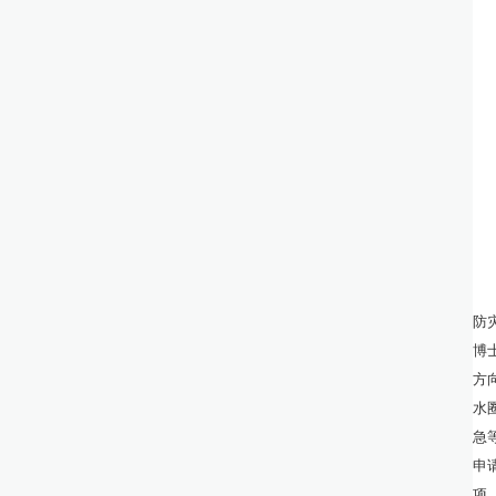
防
博
方
水
急
申
项