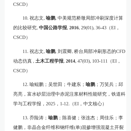
CSCD
）
10.
祝志文
,
喻鹏
,
中美规范桥墩局部冲刷深度计算
的比较研究
,
中国公路学报
,
2016
, 29(01), 36-43
（
EI
，
CSCD
）
11.
祝志文
,
喻鹏
,
刘震卿
,
桥台局部冲刷形态的
CFD
动态仿真
,
土木工程学报
,
2014
, 47(03), 103-111
（
EI
，
CSCD
）
12.
喻鲲鹏
；
吴世田
；
牛建东
；
喻鹏
；万笑兵；邱
亮亮，富水砂层治理中赤泥注浆材料性能研究，铁道科
学与工程学报，
2025
，
1-12.
（
EI
，中文核心）
13.
乔险涛；
喻鹏
；陈喜健；张连杰；周佳乐；李
健鹏
，
非晶合金纤维和钢纤维
(
单
)
混掺增强混凝土开裂