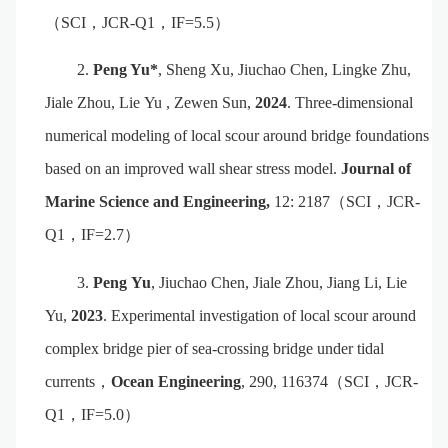
（
SCI
，
JCR-Q1
，
IF=5.
5
）
2.
Peng Yu*
, Sheng
Xu, Jiuchao
Chen, Lingke
Zhu,
Jiale
Zhou, Lie
Yu , Zewen
Sun
,
2024
.
Three-
d
imensional
n
umerical
m
odeling of
l
ocal
s
cour
a
round
b
ridge
f
oundations
b
ased on an
i
mproved
w
all
s
hear
s
tress
m
odel
.
Journal of
Marine Science and Engineering
,
12: 2187
（
SCI
，
JCR-
Q1
，
IF=
2.7
）
3.
Peng
Yu
,
Jiuchao
Chen
,
Jiale
Zhou
,
Jiang
Li
,
Lie
Yu
,
2023
. Experimental investigation of local scour around
complex bridge pier of sea-crossing bridge under tidal
currents
，
Ocean Engineering
, 290, 116374
（
SCI
，
JCR-
Q1
，
IF=5.0
）