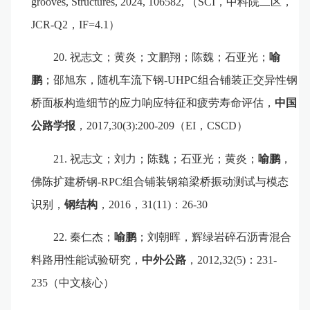
grooves,
Structures,
2024,
106582,
（
SCI
，中科院
二
区，
JCR-Q2
，
IF=
4.1
）
20.
祝志文
；
黄炎
；
文鹏翔
；
陈魏
；
石亚光
；
喻
鹏
；
邵旭东
，
随机车流下钢
-UHPC
组合铺装正交异性钢
桥面板构造细节的应力响应特征和疲劳寿命评估，
中国
公路学报
，
2017,30(3):200-209
（
EI
，
CSCD
）
21.
祝志文
；
刘力
；
陈魏
；
石亚光
；
黄炎
；
喻鹏
，
佛陈扩建桥钢
-RPC
组合铺装钢箱梁桥振动测试与模态
识别，
钢结构
，
2016
，
31(11)
：
26-30
22.
秦仁杰
；
喻鹏
；
刘朝晖
，
辉绿岩碎石沥青混合
料路用性能试验研究，
中外公路
，
2012,32(5)
：
231-
235
（中文核心）