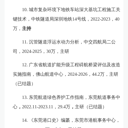
10.
城市复杂环境下地铁车站深大基坑工程施工关
键技术，中铁隧道局深圳地铁
14
号线，
202
2
-2023
，
40
万，
主持
11.
沉管隧道浮运水动力分析，中交四航局二公
司，
2
024-2025
，
3
0
万，
主研
12.
广东省航道扩能升级工程碍航桥梁评估及改造
实施指南，佛山航道中心，
2024-2026
，
44.2
万，
主研
（已结题）
13.
东莞航道绿色养护工作指南，东莞航道事务中
心
，
2022.11-2023.11
，
29.4
万
，
主研
（已结题）
14.
《东莞港口史》编纂，东莞市港航事务中心，