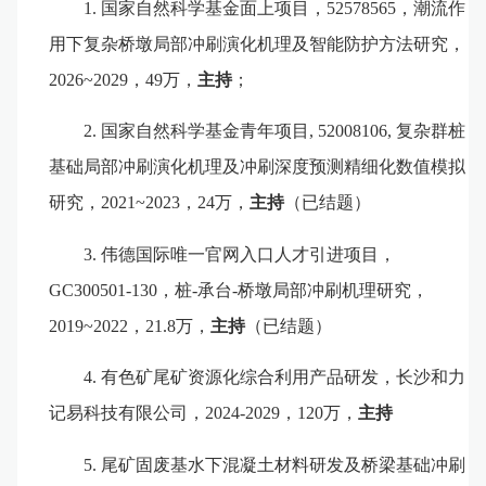
1.
国家自然科学基金
面上项目，
52578565
，潮流作
用下复杂桥墩局部冲刷演化机理及智能防护方法研究
，
202
6
~202
9
，
49
万，
主持
；
2.
国家自然科学基金青年项目
, 52008106,
复杂群桩
基础局部冲刷演化机理及冲刷深度预测精细化数值模拟
研究，
2021~2023
，
24
万，
主持
（已结题）
3.
伟德国际唯一官网入口人才引进项目，
GC300501-130
，桩
-
承台
-
桥墩局部冲刷机理研究，
2019~2022
，
21.8
万，
主持
（已结题）
4.
有色矿尾矿资源化综合利用产品研发，长沙和力
记易科技有限公司，
2
024-2029
，
1
20
万，
主持
5.
尾矿固废基水下混凝土材料研发及桥梁基础冲刷