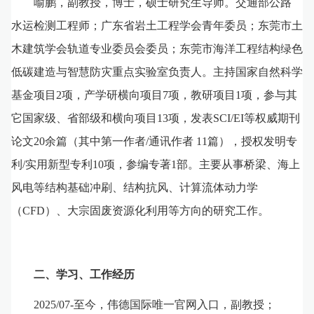
喻鹏，
副教授，
博士，硕士研究生导师。交通部公路
水运检测工程师；广东省岩土工程学会青年委员；东莞市土
木建筑学会轨道专业委员会委员；东莞市海洋工程结构绿色
低碳建造与智慧防灾重点实验室负责人。主持国家自然科学
基金项目
2
项，产学研横向项目
7
项，教研项目
1
项，参与其
它国家级、省部级和横向项目
13
项，发表
SCI/EI
等权威期刊
论文
20
余篇（其中第一作者
/
通讯作者
1
1
篇），授权发明专
利
/
实用新型专利
10
项，参编专著
1
部。主要从事桥梁、海上
风电等结构基础冲刷、结构抗风、计算流体动力学
（
CFD
）
、
大宗固废资源化利用
等方向的研究工作
。
二、
学习、工作
经历
2025
/
07-
至今
，
伟德国际唯一官网入口，副教授；