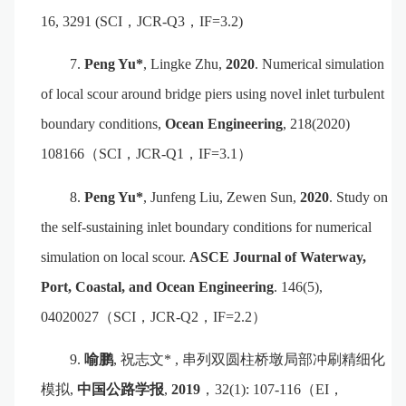
16, 3291 (SCI
，
JCR-Q3
，
IF=3.2)
7.
Peng Yu*
, Lingke Zhu,
2020
. Numerical simulation
of local scour around bridge piers using novel inlet turbulent
boundary conditions,
Ocean Engineering
, 218(2020)
108166
（
SCI
，
JCR-Q1
，
IF=3.
1
）
8.
Peng Yu*
, Junfeng Liu, Zewen Sun,
2020
. Study on
the
s
elf-
s
ustaining
i
nlet
b
oundary
c
onditions for
n
umerical
s
imulation on
l
ocal
s
cour.
ASCE Journal of Waterway,
Port, Coastal, and Ocean Eng
ineering
. 146(5),
04020027
（
SCI
，
JCR-Q2
，
IF=2.2
）
9.
喻鹏
,
祝志文
* ,
串列双圆柱桥墩局部冲刷精细化
模拟
,
中国公路学报
,
2019
，
32(1): 107-116
（
EI
，