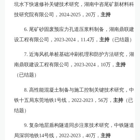
坑水下快速修补关键技术研究，湖南中咨尾矿新材料科
技研究院有限公司，
2
024-2025
，
2
0
万，
主持
6.
尾
矿砂固废预应力孔道压浆料制备，湖南鼎联建
设工程有限公司，
2023-2024
，
11.4
万，
主持
（已结题）
7.
近海风机单桩基础冲刷机理和防护方法研究，湖
南鼎联建设工程有限公司，
2023-2024
，
10
万，
主持
（已结题）
8.
高性能混凝土制备与施工控制关键技术研究，中
铁十五局东莞地铁
1
号线，
202
2
-2023
，
56
万，
主持
（已
结题）
9.
复杂地层盾构隧道同步注浆技术研究，中铁隧道
局深圳地铁
14
号线，
202
2
-2023
，
40
万，
主持