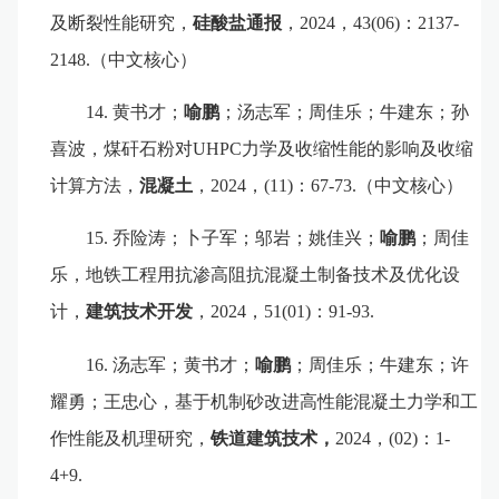
及断裂性能研究，
硅酸盐
通
报
，
2024
，
43(06)
：
2137-
2148.
（中文核心）
14.
黄书才；
喻鹏
；汤志军；周佳乐；牛建东；孙
喜波
，
煤
矸
石粉对
UHPC
力学及收缩性能的影响及收缩
计算方法，
混凝土
，
2024
，
(11)
：
67-73.
（中文核心）
15.
乔险涛；卜子军；邬岩；姚佳兴；
喻鹏
；周佳
乐，地铁工程用抗渗高阻抗混凝土制备技术及优化设
计，
建筑技术开发
，
2024
，
51(01)
：
91-93.
16.
汤志军；黄书才；
喻鹏
；周佳乐；牛建东；许
耀勇；王忠心
，
基于机制砂改进高性能混凝土力学和工
作性能及机理研究，
铁道建筑技术
，
2024
，
(02)
：
1
-
4
+
9.