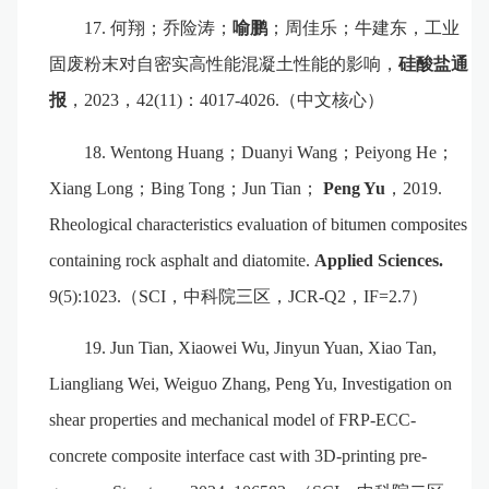
17.
何翔；乔险涛；
喻鹏
；周佳乐；牛建东
，
工业
固废粉末对自密实高性能混凝土性能的影响，
硅酸盐通
报
，
2023
，
42(11)
：
4017-4026.
（中文核心）
18.
Wentong Huang
；
Duanyi Wang
；
Peiyong He
；
Xiang Long
；
Bing Tong
；
Jun Tian
；
Peng Yu
，
2019.
Rheological
c
haracteristics
e
valuation of
b
itumen
c
omposites
c
ontaining
r
ock
a
sphalt and
d
iatomite.
Applied Sciences.
9(5):1023.
（
SCI
，中科院三区，
JCR-Q2
，
IF=2.7
）
19.
Jun Tian, Xiaowei Wu, Jinyun Yuan, Xiao Tan,
Liangliang Wei, Weiguo Zhang, Peng Yu,
Investigation on
shear properties and mechanical model of FRP-ECC-
concrete composite interface cast with 3D-printing pre-