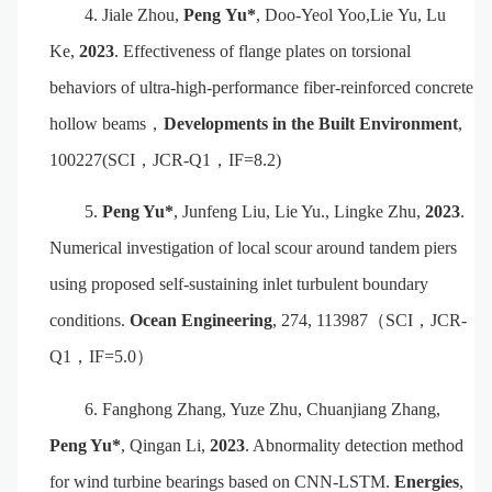
4.
Jiale
Zhou
,
Peng
Yu*
,
Doo-Yeol
Yoo
,
Lie
Yu
,
Lu
Ke
,
2023
. Effectiveness of flange plates on torsional
behaviors of ultra-high-performance fiber-reinforced concrete
hollow beams
，
Developments in the Built Environment
,
100227(SCI
，
JCR-Q1
，
IF=8.2)
5.
Peng Yu*
, Junfeng Liu, Lie Yu., Lingke Zhu,
2023
.
Numerical investigation of local scour around tandem piers
using proposed self-sustaining inlet turbulent boundary
conditions.
Ocean Engineering
, 274, 113987
（
SCI
，
JCR-
Q1
，
IF=5.0
）
6.
Fanghong Zhang, Yuze Zhu, Chuanjiang Zhang,
Peng Yu*
, Qingan Li,
2023
.
Abnormality
d
etection
m
ethod
for
w
ind
t
urbine
b
earings
b
ased on CNN-LSTM.
Energies
,