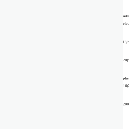
rut
ele
Hyb
20(
phe
16(
200