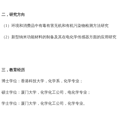
二，研究方向
（
1
）环境和消费品中有毒有害无机和有机污染物检测方法研究
（
2
）新型纳米功能材料的制备及其在电化学传感器方面的应用研究
三，教育经历
博士学位：
香港科技
大学，
化学系
，
化学
专业；
硕士学位：厦门
大学，
化学化工
公司，
电化学
专业；
学士学位：厦门
大学，
化学化工
公司，
化学
专业。