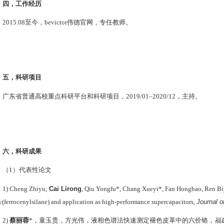
四，工作经历
2015.08
至今，bevictor伟德官网，专任教师。
五，科研项目
广东省普通高校重点科研平台和科研项目，
2019/01
–
2020/12
，主持。
六，科研成果
（
1
）代表性论文
Cai Lirong
1) Cheng Zhiyu,
, Qiu Yongfu*, Chang Xueyi*, Fan Hongbao, Ren Biy
Journal o
y(ferrocenylsilane) and application as high-performance supercapacitors,
福
2)
蔡丽蓉
*
，童玉贵，方光伟，液相色谱法快速测定褪色皮革中的六价铬，