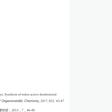
e, Synthesis of redox-active dendronized
f Organometallic Chemistry
, 2017, 852: 43-47.
建轻纺
，
2013
，
7
，
46-49.