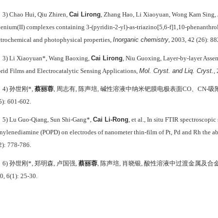
Cai Lirong
3) Chao Hui, Qiu Zhiren,
, Zhang Hao, Li Xiaoyuan, Wong Kam Sing, Ji
henium(II) complexes containing 3-(pyridin-2-yl)-as-triazino[5,6-f]1,10-phenanthrol
Inorganic chemistry
ctrochemical and photophysical properties,
, 2003, 42 (26): 8
Cai Lirong
3) Li Xiaoyuan*, Wang Baoxing,
, Niu Guoxing, Layer-by-layer Asse
Mol. Cryst. and Liq. Cryst.
rid Films and Electrocatalytic Sensing Applications,
,
4)
孙世刚
*,
蔡丽蓉
,
周志有
,
陈声培
,
碱性溶液中纳米钯膜电极表面
CO
、
CN-
吸
5): 601-602.
Cai Li-Rong
5) Lu Guo-Qiang, Sun Shi-Gang*,
, et al., In situ FTIR spectroscop
nylenediamine (POPD) on electrodes of nanometer thin-film of Pt, Pd and Rh the ab
2): 778-786.
6)
孙世刚
*,
郑明森
,
卢国强
,
蔡丽蓉
,
陈声培
,
肖晓银
,
酸性溶液中过渡金属及合
0, 6(1): 25-30.