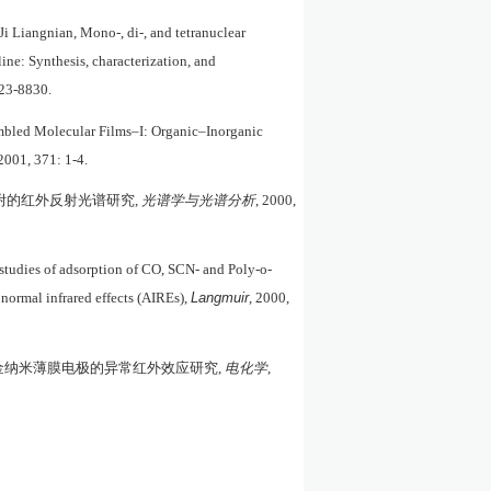
 Liangnian, Mono-, di-, and tetranuclear
ine: Synthesis, characterization, and
823-8830.
mbled Molecular Films
–
I: Organic
–
Inorganic
 2001, 371: 1-4.
附的红外反射光谱研究
,
光谱学与光谱分析
, 2000,
ic studies of adsorption of CO, SCN- and Poly-o-
Langmuir
normal infrared effects (AIREs),
, 2000,
金纳米薄膜电极的异常红外效应研究
,
电化学
,