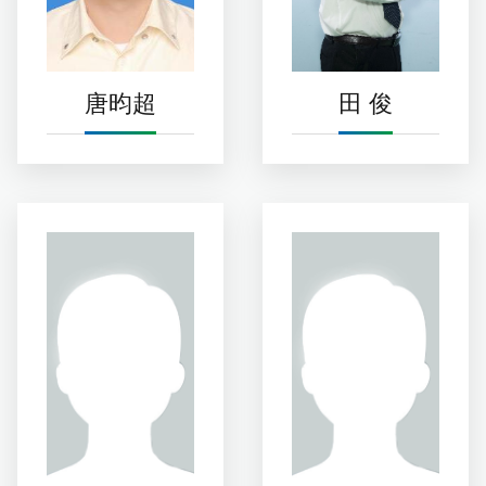
唐昀超
田 俊