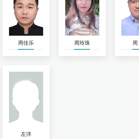
周佳乐
周玲珠
周
左洋