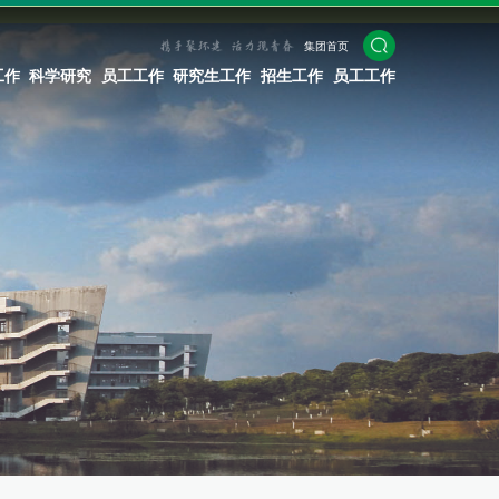
集团首页
工作
科学研究
员工工作
研究生工作
招生工作
员工工作