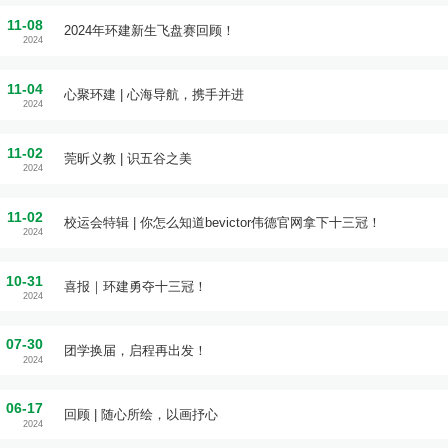
11-08
2024年环建新生飞盘赛回顾！
2024
11-04
心聚环建 | 心海导航，携手并进
2024
11-02
莞昕义教 | 识五谷之美
2024
11-02
校运会特辑 | 你怎么知道​bevictor伟德官网拿下十三冠！
2024
10-31
喜报｜环建勇夺十三冠！
2024
07-30
团学换届，启程再出发！
2024
06-17
回顾 | 随心所绘，以画抒心
2024