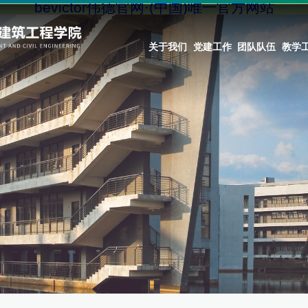
bevictor伟德官网·(中国)唯一官方网站
关于我们
党建工作
团队队伍
教学