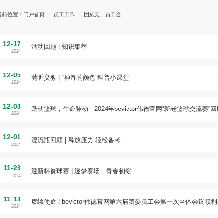
当前位置：
门户首页
员工工作
团总支、员工会
12-17
活动回顾 | 知识集萃
2024
12-05
莞昕义教 | “神奇的颜色”科普小课堂
2024
12-03
跃动篮球，生命脉动｜2024年​bevictor伟德官网“新老篮球交流赛”
2024
12-01
漂流瓶回顾 | 释放压力 轻松备考
2024
11-26
迎新杯篮球赛 | 逐梦赛场，青春初绽
2024
11-18
赓续使命 | bevictor伟德官网第六届团委员工会第一次全体会议顺
2024