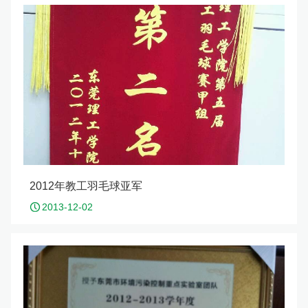
2012年教工羽毛球亚军
2013-12-02