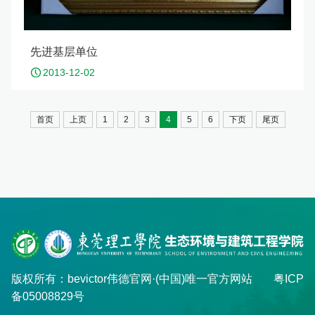
先进基层单位
2013-12-02
首页
上页
1
2
3
4
5
6
下页
尾页
版权所有：bevictor伟德官网·(中国)唯一官方网站
粤ICP
备05008829号