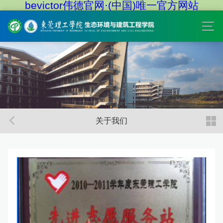
bevictor伟德官网·(中国)唯一官方网站
关于我们