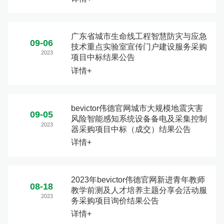
广东省城市生命线工程智慧防灾与应急
09-06
技术重点实验室宣传门户建设服务采购
2023
项目中标结果公告
详情+
bevictor伟德官网城市大规模地震灾害
09-05
风险智能感知系统设备备电及采集控制
2023
器采购项目中标（成交）结果公告
详情+
2023年​bevictor伟德官网新进青年教师
08-18
教学前测及人才培养主题分享会活动服
2023
务采购项目询价结果公告
详情+