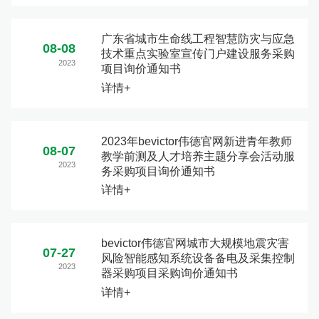
广东省城市生命线工程智慧防灾与应急
08-08
技术重点实验室宣传门户建设服务采购
2023
项目询价通知书
详情+
2023年​bevictor伟德官网新进青年教师
08-07
教学前测及人才培养主题分享会活动服
2023
务采购项目询价通知书
详情+
bevictor伟德官网城市大规模地震灾害
07-27
风险智能感知系统设备备电及采集控制
2023
器采购项目采购询价通知书
详情+