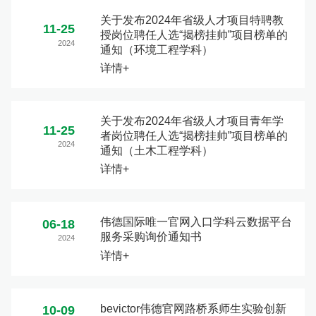
关于发布2024年省级人才项目特聘教
11-25
授岗位聘任人选“揭榜挂帅”项目榜单的
2024
通知（环境工程学科）
详情+
关于发布2024年省级人才项目青年学
11-25
者岗位聘任人选“揭榜挂帅”项目榜单的
2024
通知（土木工程学科）
详情+
伟德国际唯一官网入口学科云数据平台
06-18
服务采购询价通知书
2024
详情+
bevictor伟德官网路桥系师生实验创新
10-09